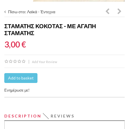
Πίσω στο: Λαϊκά - Έντεχνα
Κραουνά
Τσιτ
ΣΤΑΜΆΤΗΣ ΚΌΚΟΤΑΣ - ΜΕ ΑΓΆΠΗ
Λίνα
‎–
ΣΤΑΜΆΤΗΣ
Νικολακ
Συνν
3,00 €
–
Κυρι
Δεν
|
Add Your Review
Έχω
Ιδέα
Add to basket
Ενημέρωσε με!
DESCRIPTION
REVIEWS