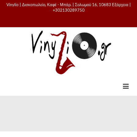
Vinylio | Δισκοπωλείο, Καφέ - Μπάρ. | Σολωμού 16, 10683 Εξάρχεια |
+302130289750