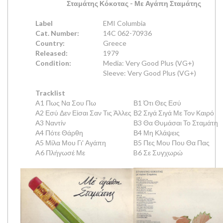
Σταμάτης Κόκοτας
- Με Αγάπη Σταμάτης
Label
EMI Columbia
Cat. Number:
14C 062-70936
Country:
Greece
Released:
1979
Condition:
Media: Very Good Plus (VG+)
Sleeve: Very Good Plus (VG+)
Tracklist
A1 Πως Να Σου Πω
Β1 Ότι Θες Εσύ
Α2 Εσύ Δεν Είσαι Σαν Τις Άλλες
Β2 Σιγά Σιγά Με Τον Καιρό
Α3 Ναντίν
Β3 Θα Θυμάσαι Το Σταμάτη
Α4 Πότε Θάρθη
Β4 Μη Κλάψεις
Α5 Μίλα Μου Γι' Αγάπη
Β5 Πες Μου Που Θα Πας
A6 Πλήγωσέ Με
B6 Σε Συγχωρώ