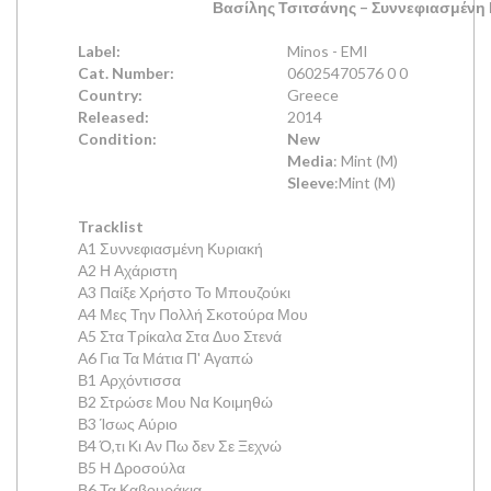
Βασίλης Τσιτσάνης ‎– Συννεφιασμένη
Label:
Minos - EMI
Cat. Number:
06025470576 0 0
Country:
Greece
Released:
2014
Condition:
New
Media
: Mint (M)
Sleeve
:Mint (M)
Tracklist
Α1 Συννεφιασμένη Κυριακή
Α2 Η Αχάριστη
Α3 Παίξε Χρήστο Το Μπουζούκι
Α4 Μες Την Πολλή Σκοτούρα Μου
Α5 Στα Τρίκαλα Στα Δυο Στενά
Α6 Για Τα Μάτια Π' Αγαπώ
Β1 Αρχόντισσα
Β2 Στρώσε Μου Να Κοιμηθώ
Β3 Ίσως Αύριο
Β4 Ό,τι Κι Αν Πω δεν Σε Ξεχνώ
Β5 Η Δροσούλα
Β6 Τα Καβουράκια