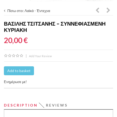
Πίσω στο: Λαϊκά - Έντεχνα
Κραουνά
Νικο
ΒΑΣΊΛΗΣ ΤΣΙΤΣΆΝΗΣ ‎– ΣΥΝΝΕΦΙΑΣΜΈΝΗ
Λίνα
‎– Η
ΚΥΡΙΑΚΉ
Νικολακ
Προδ
20,00 €
–
Δεν
|
Add Your Review
Έχω
Ιδέα
Add to basket
Ενημέρωσε με!
DESCRIPTION
REVIEWS