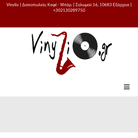
Vinylio | Δισκοπωλείο, Καφέ - Μπάρ. | Σολωμού 16, 10683 Εξάρχεια |
+302130289750