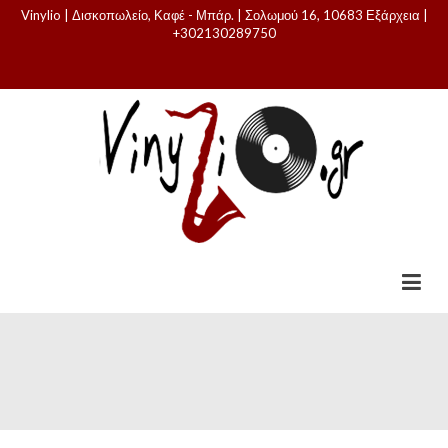
Vinylio | Δισκοπωλείο, Καφέ - Μπάρ. | Σολωμού 16, 10683 Εξάρχεια |
+302130289750