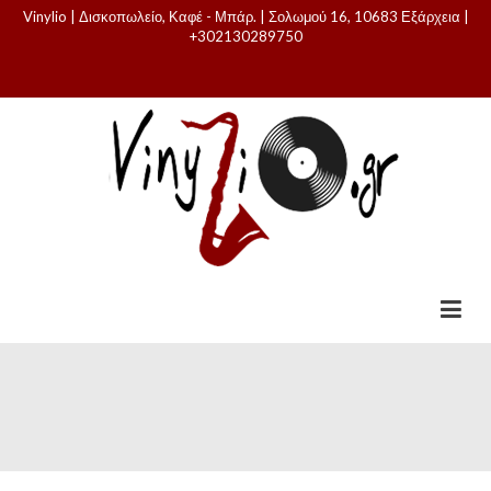
Vinylio | Δισκοπωλείο, Καφέ - Μπάρ. | Σολωμού 16, 10683 Εξάρχεια |
+302130289750