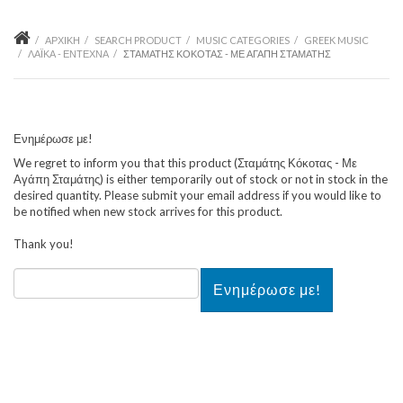
ΑΡΧΙΚΉ
SEARCH PRODUCT
MUSIC CATEGORIES
GREEK MUSIC
ΛΑΪΚΆ - ΈΝΤΕΧΝΑ
ΣΤΑΜΆΤΗΣ ΚΌΚΟΤΑΣ - ΜΕ ΑΓΆΠΗ ΣΤΑΜΆΤΗΣ
Ενημέρωσε με!
We regret to inform you that this product (
Σταμάτης Κόκοτας - Με
Αγάπη Σταμάτης
) is either temporarily out of stock or not in stock in the
desired quantity. Please submit your email address if you would like to
be notified when new stock arrives for this product.
Thank you!