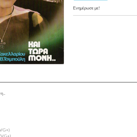
Ενημέρωσε με!
η..
(VG+)
 (VG+)