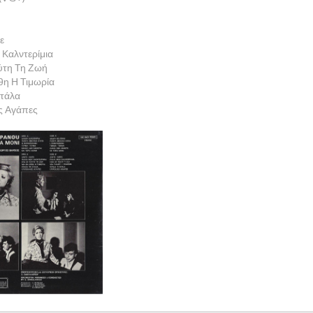
τε
 Καλντερίμια
ύτη Τη Ζωή
η Η Τιμωρία
Στάλα
ς Αγάπες