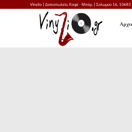
Vinylio | Δισκοπωλείο, Καφέ - Μπάρ. | Σολωμού 16, 106
Αρχι