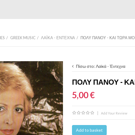
IES
GREEK MUSIC
ΛΑΪΚΆ - ΈΝΤΕΧΝΑ
ΠΌΛΥ ΠΆΝΟΥ - ΚΑΙ ΤΏΡΑ ΜΌ
Πίσω στο: Λαϊκά - Έντεχνα
ΠΌΛΥ ΠΆΝΟΥ - ΚΑ
5,00 €
|
Add Your Review
Add to basket