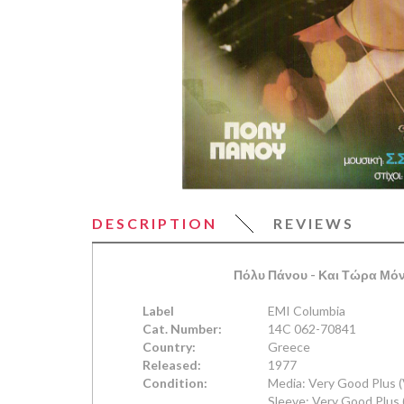
DESCRIPTION
REVIEWS
Πόλυ Πάνου
- Και Τώρα Μόν
Label
EMI Columbia
Cat. Number:
14C 062-70841
Country:
Greece
Released:
1977
Condition:
Media: Very Good Plus 
Sleeve: Very Good Plus