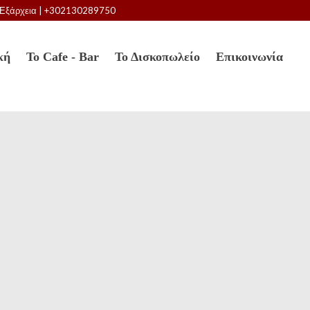
83 Εξάρχεια | +302130289750
κή
To Cafe - Bar
Το Δισκοπωλείο
Επικοινωνία