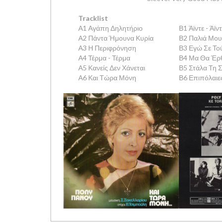
Tracklist
Α1 Αγάπη Δηλητήριο
Β1 Άϊντε - Άϊν
Α2 Πάντα Ήμουνα Κυρία
Β2 Παλιά Μου
Α3 Η Περιφρόνηση
Β3 Εγώ Σε Το
Α4 Τέρμα - Τέρμα
Β4 Μα Θα Έρθ
Α5 Κανείς Δεν Χάνεται
Β5 Στάλα Τη 
Α6 Και Τώρα Μόνη
Β6 Επιπόλαιε