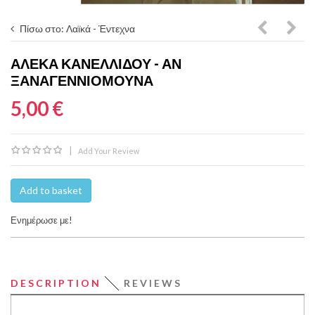
Πίσω στο: Λαϊκά - Έντεχνα
Κραουνά
Τσιτ
ΑΛΈΚΑ ΚΑΝΕΛΛΊΔΟΥ - ΑΝ
Λίνα
‎–
ΞΑΝΑΓΕΝΝΙΌΜΟΥΝΑ
Νικολακ
Συνν
5,00 €
–
Κυρι
Δεν
|
Add Your Review
Έχω
Ιδέα
Add to basket
Ενημέρωσε με!
DESCRIPTION
REVIEWS