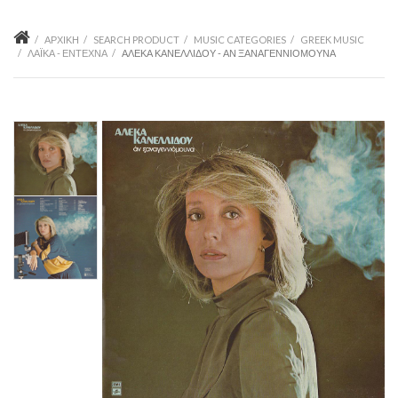
ΑΡΧΙΚΉ
SEARCH PRODUCT
MUSIC CATEGORIES
GREEK MUSIC
ΛΑΪΚΆ - ΈΝΤΕΧΝΑ
ΑΛΈΚΑ ΚΑΝΕΛΛΊΔΟΥ - ΑΝ ΞΑΝΑΓΕΝΝΙΌΜΟΥΝΑ