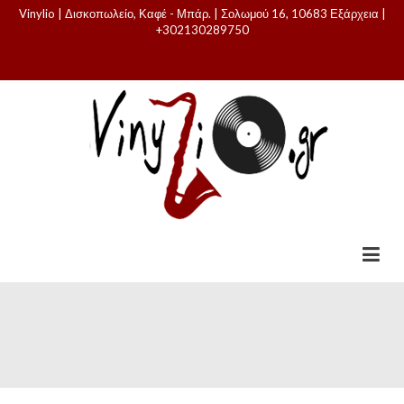
Vinylio | Δισκοπωλείο, Καφέ - Μπάρ. | Σολωμού 16, 10683 Εξάρχεια |
+302130289750