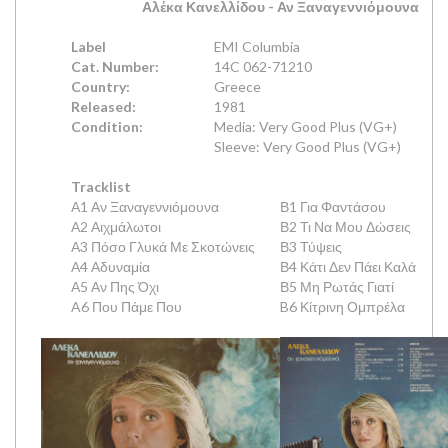
Αλέκα Κανελλίδου
- Αν Ξαναγεννιόμουνα
Label
EMI Columbia
Cat. Number:
14C 062-71210
Country:
Greece
Released:
1981
Condition:
Media: Very Good Plus (VG+)
Sleeve: Very Good Plus (VG+)
Tracklist
Α1 Αν Ξαναγεννιόμουνα
Β1 Για Φαντάσου
Α2 Αιχμάλωτοι
Β2 Τι Να Μου Δώσεις
Α3 Πόσο Γλυκά Με Σκοτώνεις
Β3 Τύψεις
Α4 Αδυναμία
Β4 Κάτι Δεν Πάει Καλά
Α5 Αν Πης Όχι
Β5 Μη Ρωτάς Γιατί
A6 Που Πάμε Που
B6 Κίτρινη Ομπρέλα